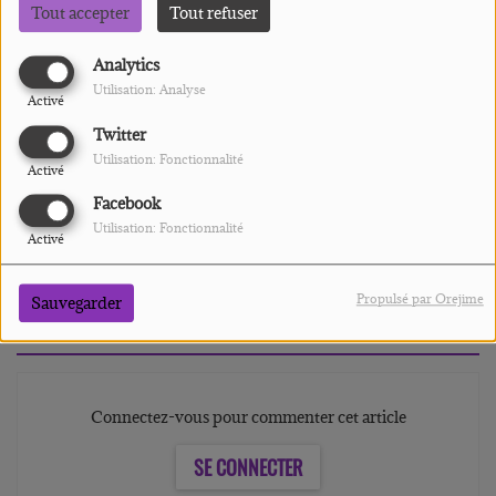
Tout accepter
Tout refuser
Analytics
Utilisation: Analyse
Activé
Twitter
Utilisation: Fonctionnalité
Activé
Facebook
Utilisation: Fonctionnalité
Activé
Propulsé par Orejime
Sauvegarder
Commentaires(0)
Connectez-vous pour commenter cet article
SE CONNECTER