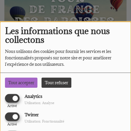
Les informations que nous
collectons
Nous utilisons des cookies pour fournir les services et les
fonctionnalités proposés sur notre site et pour améliorer
l'expérience de nos utilisateurs.
LUNDI ET VENDREDI, DE 08:30 À 08:50
Tout accepter
Tout refuser
Analytics
Les Lundi, Vendredi à 8h30 - 12h30 -
Utilisation: Analyse
Activé
16h30
Twitter
Utilisation: Fonctionnalité
Activé
Les Mercredi à 10h30 - 14h30 - 17h30