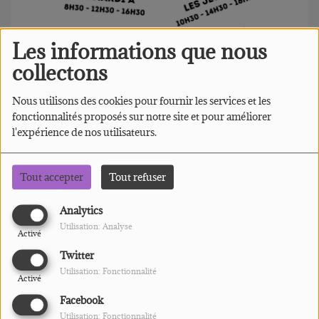
Les informations que nous
collectons
Nous utilisons des cookies pour fournir les services et les
fonctionnalités proposés sur notre site et pour améliorer
l'expérience de nos utilisateurs.
JEUDI, DE 14:30 À 15:00
Tout accepter
Tout refuser
[Parole aux jeunes]
Analytics
Utilisation: Analyse
Discussions, témoignages, camps... Parole
Activé
aux jeunes de l'Eglise Protestante Unie de
Twitter
Utilisation: Fonctionnalité
France
Activé
Facebook
Utilisation: Fonctionnalité