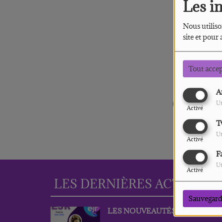
Les i
Nous utiliso
site et pour
Tout acce
A
Oups,
Ut
Activé
T
Ut
Activé
F
Ut
Activé
LES DERNIÈRES ACTUS
PLU
Sauvegard
LES NOUVEAUTÉS DE MAI 202