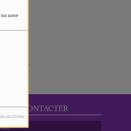
 sur notre
rreur.
NOUS CONTACTER
lsé par Orejime