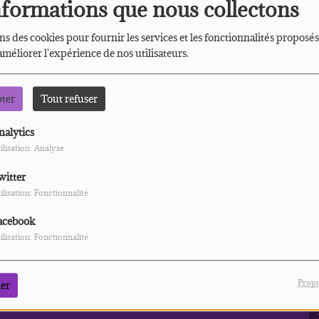
nformations que nous collectons
ns des cookies pour fournir les services et les fonctionnalités proposés
 améliorer l'expérience de nos utilisateurs.
pter
Tout refuser
nalytics
 vous avez rencontré une e
ilisation: Analyse
witter
Il semble que la page que vous recherchez n’existe plus.
ilisation: Fonctionnalité
acebook
ilisation: Fonctionnalité
PHOTOS
S
PLUS
Propu
er
6
GALERIE