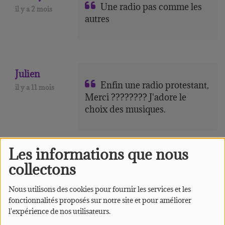
Une radio pas comme les
il y a 2 mois
autres
Julien
Enfin une radio protestant,
il y a 11 mois
Merci ???????? J'adore le
choix des musiques.
Les informations que nous
La Fédé
collectons
Une radio pour tous les
il y a 1 an
jeunes protestants ! Bravo les
Nous utilisons des cookies pour fournir les services et les
amis :)
fonctionnalités proposés sur notre site et pour améliorer
https://jeunesprotestants.fr
l'expérience de nos utilisateurs.