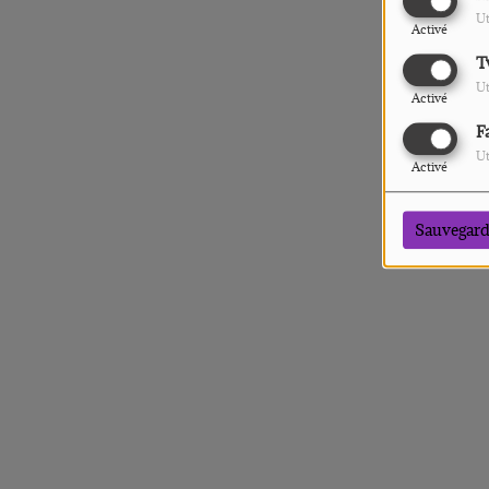
Ut
Activé
T
Ut
Activé
F
Ut
Activé
Sauvegard