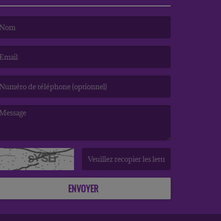
e nom est obligatoire. )
’email est obligatoire. )
e message est obligatoire. )
(Captcha invalide. )
ENVOYER