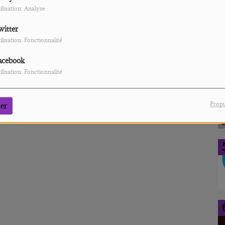
ilisation: Analyse
witter
ilisation: Fonctionnalité
acebook
ilisation: Fonctionnalité
Propu
er