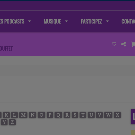
ES PODCASTS
MUSIQUE
PARTICIPEZ
CONTA
OUFFET
K
L
M
N
O
P
Q
R
S
T
U
V
W
X
Y
Z