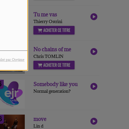
3
Tu me vas
Thierry Ostrini
ACHETER CE TITRE
4
No chains of me
Chris TOMLIN
lsé par Orejime
ACHETER CE TITRE
5
Somebody like you
Normal generation?
6
move
Lin d