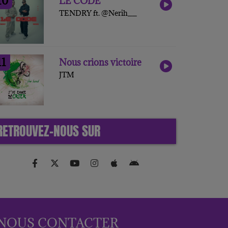
10
LE CODE
TENDRY ft. @Nerih__
11
Nous crions victoire
JTM
RETROUVEZ-NOUS SUR
NOUS CONTACTER