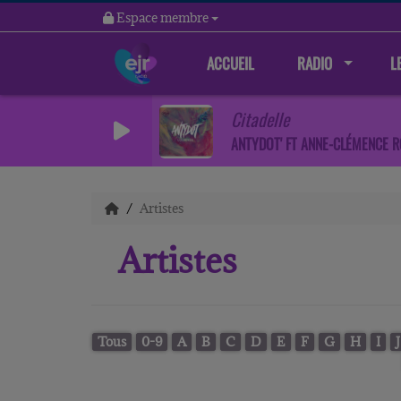
Espace membre
ACCUEIL
RADIO
L
Citadelle
ANTYDOT' FT ANNE-CLÉMENCE R
Artistes
Artistes
Tous
0-9
A
B
C
D
E
F
G
H
I
J