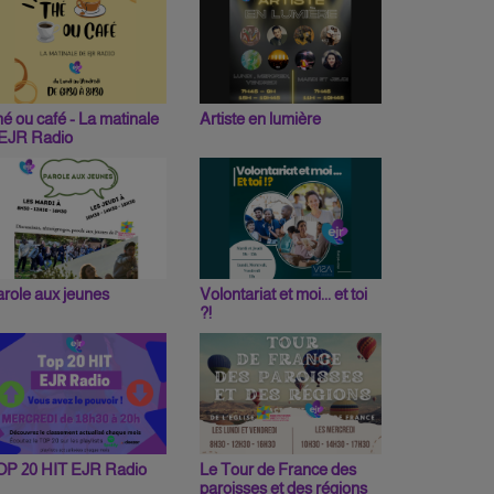
é ou café - La matinale
Artiste en lumière
'EJR Radio
role aux jeunes
Volontariat et moi... et toi
?!
OP 20 HIT EJR Radio
Le Tour de France des
paroisses et des régions