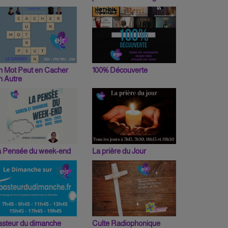
n Mot Peut en Cacher
100% Découverte
n Autre
a Pensée du week-end
La prière du Jour
asteur du dimanche
Culte Radiophonique