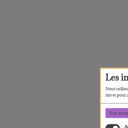
Les i
Nous utiliso
site et pour
Tout acce
A