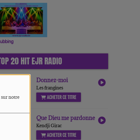
lubbing
TOP 20 HIT EJR RADIO
1
Donnez-moi
Les frangines
ACHETER CE TITRE
 sur notre
2
Que Dieu me pardonne
Kendji Girac
ACHETER CE TITRE