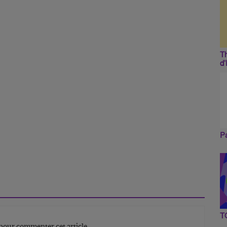
Th
d
Pa
T
our commenter cet article