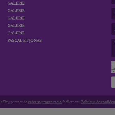
GALERIE
(L
GALERIE
GALERIE
(L
GALERIE
GALERIE
PASCAL ET JONAS
(L
dioKing permet de
créer sa propre radio
facilement.
Politique de confident