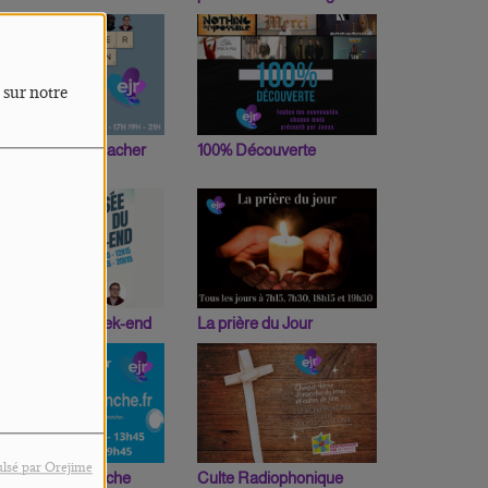
 sur notre
n Mot Peut en Cacher
100% Découverte
n Autre
a Pensée du week-end
La prière du Jour
lsé par Orejime
asteur du dimanche
Culte Radiophonique