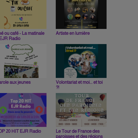
é ou café - La matinale
Artiste en lumière
'EJR Radio
role aux jeunes
Volontariat et moi... et toi
?!
OP 20 HIT EJR Radio
Le Tour de France des
paroisses et des régions