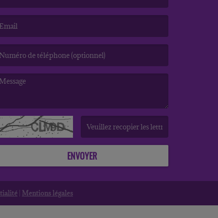
e nom est obligatoire. )
’email est obligatoire. )
e message est obligatoire. )
(Captcha invalide. )
ENVOYER
ialité
|
Mentions légales