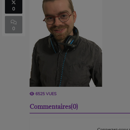
0
0
6525 VUES
Commentaires(0)
Connectez-vous p