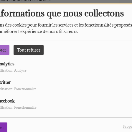
nformations que nous collectons
 CONNECTER
ns des cookies pour fournir les services et les fonctionnalités proposés
 améliorer l'expérience de nos utilisateurs.
U
U
pter
Tout refuser
nalytics
ilisation: Analyse
witter
L
ilisation: Fonctionnalité
acebook
ilisation: Fonctionnalité
Propu
er
P