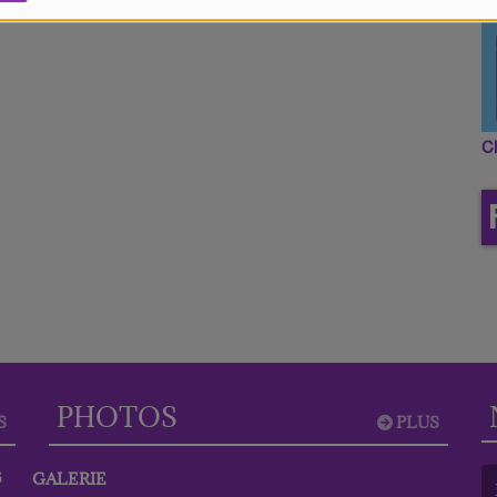
C
PHOTOS
S
PLUS
6
GALERIE