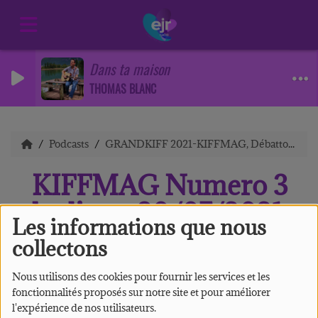
Dans ta maison
THOMAS BLANC
Podcasts
GRANDKIFF 2021-KIFFMAG, Débattons, Culte final
KIFFMAG Numero 3
le direct 30/07/2021
Les informations que nous
14h00
collectons
Nous utilisons des cookies pour fournir les services et les
fonctionnalités proposés sur notre site et pour améliorer
l'expérience de nos utilisateurs.