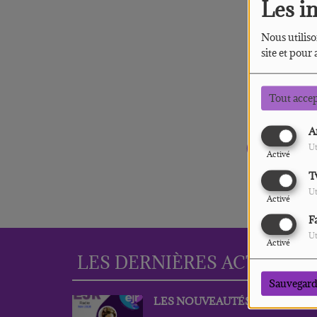
Les i
Nous utiliso
site et pour
Tout acce
A
Oups,
Ut
Activé
T
Ut
Activé
F
Ut
Activé
LES DERNIÈRES ACTUS
PLU
Sauvegard
LES NOUVEAUTÉS DE MAI 202