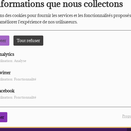
nformations que nous collectons
ns des cookies pour fournir les services et les fonctionnalités proposés
 améliorer l'expérience de nos utilisateurs.
pter
Tout refuser
nalytics
 vous avez rencontré une e
ilisation: Analyse
witter
Il semble que la page que vous recherchez n’existe plus.
ilisation: Fonctionnalité
acebook
ilisation: Fonctionnalité
PHOTOS
S
PLUS
Propu
er
6
GALERIE