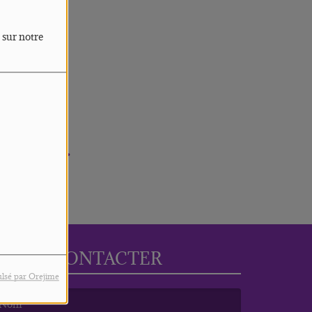
 sur notre
rreur.
NOUS CONTACTER
lsé par Orejime