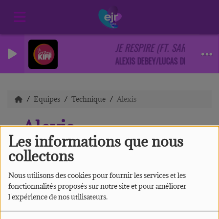
JE RESPIRE (FT. SARAH ERIK
ALEXIS DEBEY/LUCAS DEGUILHAUM
Equipes
Technique
Alexis
Alexis
Les informations que nous
collectons
Nous utilisons des cookies pour fournir les services et les
Salut moi c'est Alexis !
fonctionnalités proposés sur notre site et pour améliorer
l'expérience de nos utilisateurs.
Je suis un humain on ne peut